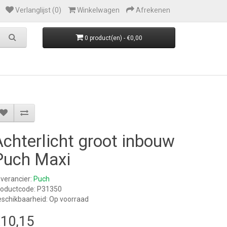
Verlanglijst (0)
Winkelwagen
Afrekenen
0 product(en) - €0,00
Achterlicht groot inbouw
Puch Maxi
verancier:
Puch
roductcode: P31350
schikbaarheid: Op voorraad
10,15