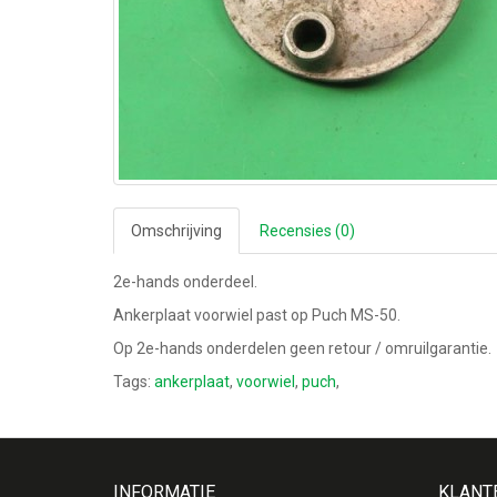
Omschrijving
Recensies (0)
2e-hands onderdeel.
Ankerplaat voorwiel past op Puch MS-50.
Op 2e-hands onderdelen geen retour / omruilgarantie.
Tags:
ankerplaat
,
voorwiel
,
puch
,
INFORMATIE
KLANT