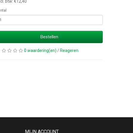
cl. btw: €12,40
ntal
Bestellen
0 waardering(en)
/
Reageren
MIJN ACCOUNT