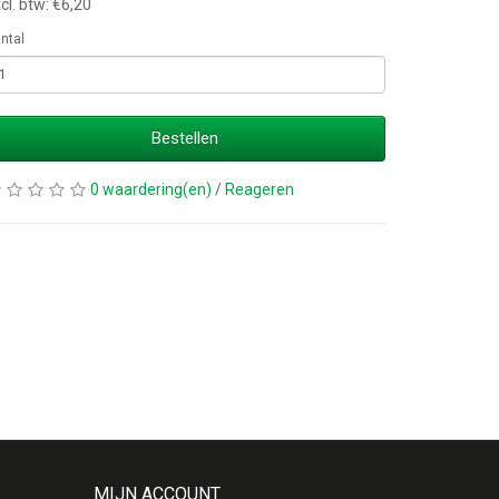
cl. btw: €6,20
ntal
Bestellen
0 waardering(en)
/
Reageren
MIJN ACCOUNT