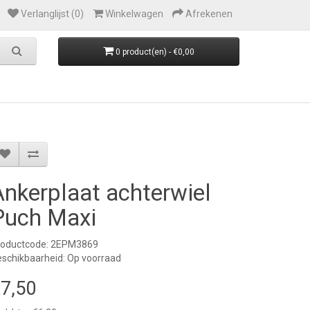
Verlanglijst (0)
Winkelwagen
Afrekenen
0 product(en) - €0,00
Ankerplaat achterwiel
Puch Maxi
roductcode: 2EPM3869
schikbaarheid: Op voorraad
7,50