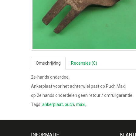
Omschrijving
Recensies (0)
2e-hands onderdeel.
Ankerplaat voor het achterwiel past op Puch Maxi.
op 2e hands onderdelen geen retour / omruilgarantie.
Tags:
ankerplaat
,
puch
,
maxi
,
INFORMATIE
KLANT