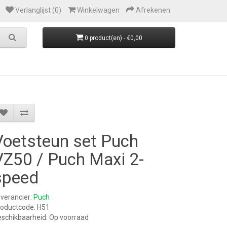
Verlanglijst (0)
Winkelwagen
Afrekenen
0 product(en) - €0,00
Voetsteun set Puch
VZ50 / Puch Maxi 2-
speed
verancier:
Puch
oductcode: H51
schikbaarheid: Op voorraad