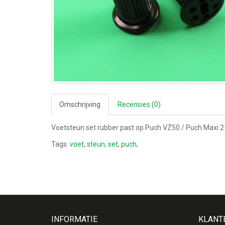
Omschrijving
Recensies (0)
Voetsteun set rubber past op Puch VZ50 / Puch Maxi 
Tags:
voet
,
steun
,
set
,
puch
,
INFORMATIE
KLANT