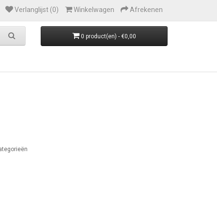
Verlanglijst (0)
Winkelwagen
Afrekenen
0 product(en) - €0,00
ategorieën