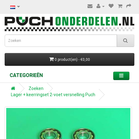
0 product(en) - €0,00
CATEGORIEËN
Zoeken
Lager + keerringset 2-voet versnelling Puch