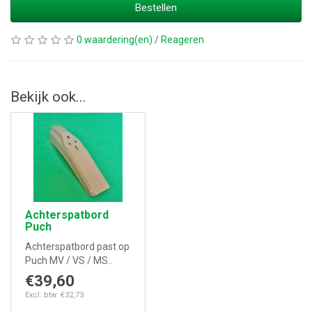
Bestellen
0 waardering(en)
/
Reageren
Bekijk ook...
Achterspatbord
Puch
Achterspatbord past op
Puch MV / VS / MS..
€39,60
Excl. btw: €32,73