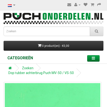
0 product(en) - €0,00
CATEGORIEËN
Zoeken
Dop rubber achterbrug Puch MV-50 / VS-50