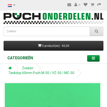
0 product(en) - €0,00
CATEGORIEËN
Zoeken
Tankdop 60mm Puch M-50 / VZ-50 / MC-50