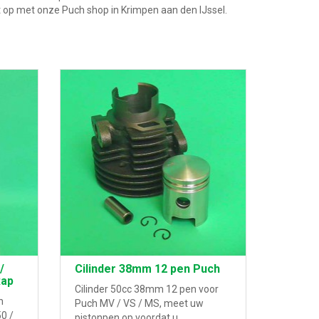
op met onze Puch shop in Krimpen aan den IJssel.
/
Cilinder 38mm 12 pen Puch
Rap
Cilinder 50cc 38mm 12 pen voor
h
Puch MV / VS / MS, meet uw
0 /
pistonpen op voordat u