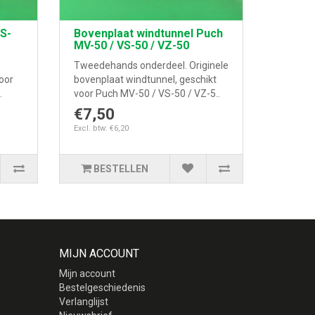
VS-
Bovenplaat windtunnel Puch
MV-50 / VS-50 / VZ-50
Tweedehands onderdeel. Originele
voor
bovenplaat windtunnel, geschikt
.
voor Puch MV-50 / VS-50 / VZ-5..
€7,50
Excl. btw: €6,20
BESTELLEN
MIJN ACCOUNT
Mijn account
Bestelgeschiedenis
Verlanglijst