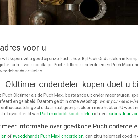
adres voor u!
ilt kopen, zit u goed bij onze Puch shop. Bij Puch Onderdelen in Krimpe
jn hét adres voor goedkope Puch Oldtimer onderdelen en Puch Maxi onde
tweedehands artikelen.
Oldtimer onderdelen kopen doet u bi
de Puch Oldtimer als de Puch Maxi, bestaande uit onder meer sturen, spie
afeerd en gelabeld.
Daarom geldt in onze webshop:
what you see is wha
Puch-enthousiasteling zal u daar vast geen probleem mee hebben! U weet i
ht u bijvoorbeeld van
Puch motorblokonderdelen
of een
carburateur vo
r meer informatie over goedkope Puch onderdele
elen
of
tweedehands Puch Maxi onderdelen
, dan zit u helemaal goed i