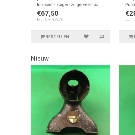
Inclusief:- zuiger- zuigerveer- pa..
Puch 
€67,50
€2
Excl. btw: €55,79
Excl. 
BESTELLEN
Nieuw