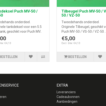
kdeksel Puch MV-50 /
Tilbeugel Puch MV-50 / 
50
50 / VZ-50
dehands onderdeel.
Tweedehands onderdeel.
nele tankdeksel voor een 5.5
Originele Tilbeugel, geschikt 
 tank, geschikt voor Puch MV..
Puch MV-50 / VS-50 / VZ-50. .
,00
€5,00
btw: €4,13
Excl. btw: €4,13
BESTELLEN
BESTELLEN
ENSERVICE
EXTRA
Leveranciers
eren
Cadeaubonnen
p
Aanbiedingen