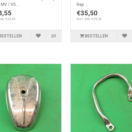
MV / VS. ..
Rap. ..
8,55
€35,50
btw: €23,60
Excl. btw: €29,34
BESTELLEN
BESTELLEN