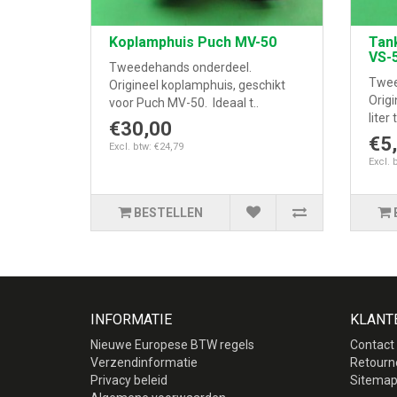
Koplamphuis Puch MV-50
Tan
VS-
Tweedehands onderdeel.
Twee
Origineel koplamphuis, geschikt
Origi
voor Puch MV-50. Ideaal t..
liter
€30,00
€5
Excl. btw: €24,79
Excl. 
BESTELLEN
INFORMATIE
KLANT
Nieuwe Europese BTW regels
Contact
Verzendinformatie
Retourn
Privacy beleid
Sitema