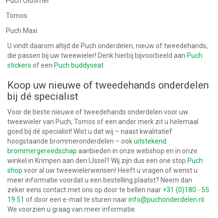
Puch Oldtimer
Tomos
Puch Maxi
U vindt daarom altijd de Puch onderdelen, nieuw of tweedehands,
die passen bij uw tweewieler! Denk hierbij bijvoorbeeld aan
Puch
stickers
of een
Puch buddyseat
.
Koop uw nieuwe of tweedehands onderdelen
bij dé specialist
Voor de beste nieuwe of tweedehands onderdelen voor uw
tweewieler van Puch, Tomos of een ander merk zit u helemaal
goed bij dé specialist! Wist u dat wij – naast kwalitatief
hoogstaande brommeronderdelen – ook
uitstekend
brommergereedschap
aanbieden in onze webshop en in onze
winkel in Krimpen aan den IJssel? Wij zijn dus een one stop
Puch
shop
voor al uw tweewielerwensen! Heeft u vragen of wenst u
meer informatie voordat u een bestelling plaatst? Neem dan
zeker eens contact met ons op door te bellen naar
+31 (0)180 - 55
19 51
of door een e-mail te sturen naar
info@puchonderdelen.nl
.
We voorzien u graag van meer informatie.