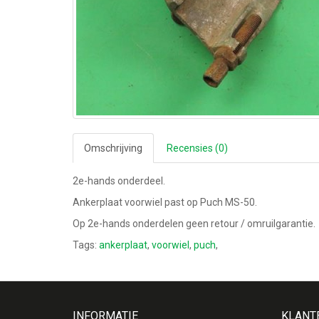
Omschrijving
Recensies (0)
2e-hands onderdeel.
Ankerplaat voorwiel past op Puch MS-50.
Op 2e-hands onderdelen geen retour / omruilgarantie.
Tags:
ankerplaat
,
voorwiel
,
puch
,
INFORMATIE
KLANT