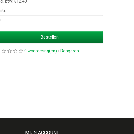
cl. btw: €12,40
ntal
Bestellen
0 waardering(en)
/
Reageren
MIJN ACCOUNT