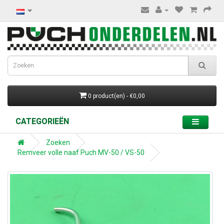
0 product(en) - €0,00
CATEGORIEËN
Zoeken
Remveer volle naaf Puch MV-50 / VS-50