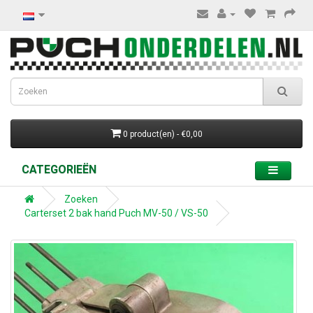
0 product(en) - €0,00
CATEGORIEËN
Zoeken
Carterset 2 bak hand Puch MV-50 / VS-50