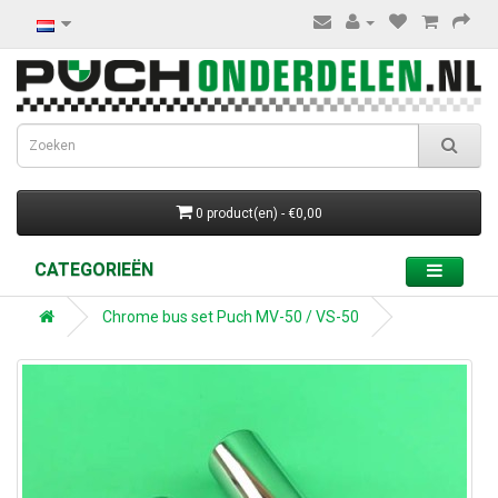
0 product(en) - €0,00
CATEGORIEËN
Chrome bus set Puch MV-50 / VS-50