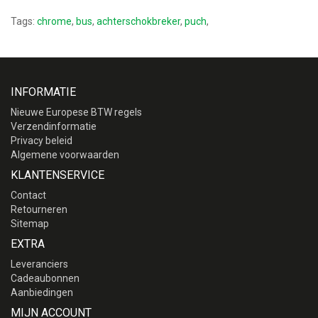
Tags:
chrome
,
bus
,
achterschokbreker
,
puch
,
INFORMATIE
Nieuwe Europese BTW regels
Verzendinformatie
Privacy beleid
Algemene voorwaarden
KLANTENSERVICE
Contact
Retourneren
Sitemap
EXTRA
Leveranciers
Cadeaubonnen
Aanbiedingen
MIJN ACCOUNT