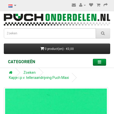
0 product(en) - €0,00
CATEGORIEËN
Zoeken
Kapje i.p.v. telleraandrijving Puch Maxi