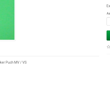
Ex
Aa
eker Puch MV / VS