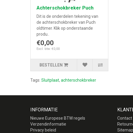
Achterschokbreker Puch
Dit is de onderdelen tekening van
de achterschokbreker van Puch
oldtimer. Klik op onderstaande
produ..
€0,00
Excl. btw: €0,00
BESTELLEN
Tags:
Sluitplaat
,
achterschokbreker
INFORMATIE
KLANT
Nieuwe Europese BTW regels
Contact
Verzendinformatie
Retourn
Privacy beleid
Sitema