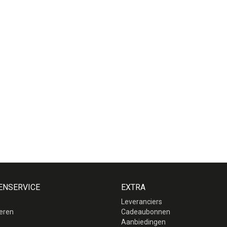
ENSERVICE
EXTRA
Leveranciers
eren
Cadeaubonnen
p
Aanbiedingen