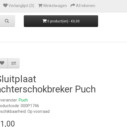
Verlanglijst (0)
Winkelwagen
Afrekenen
0 product(en) - €0,00
Sluitplaat
achterschokbreker Puch
verancier:
Puch
roductcode: 000P1746
schikbaarheid: Op voorraad
1,00