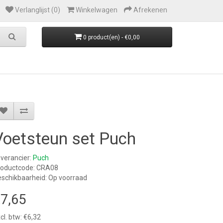
Verlanglijst (0)
Winkelwagen
Afrekenen
0 product(en) - €0,00
Voetsteun set Puch
verancier:
Puch
roductcode: CRA08
schikbaarheid: Op voorraad
7,65
cl. btw: €6,32