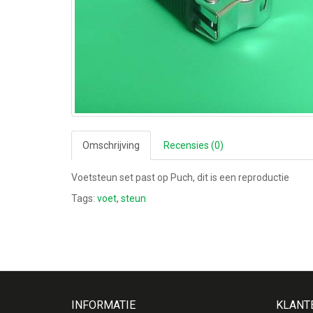
Omschrijving
Recensies (0)
Voetsteun set past op Puch, dit is een reproductie
Tags:
voet
,
steun
INFORMATIE
KLANT