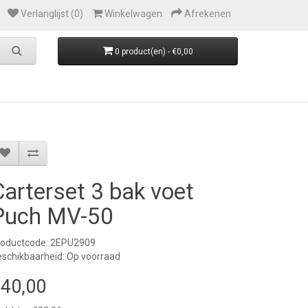
Verlanglijst (0)
Winkelwagen
Afrekenen
0 product(en) - €0,00
Carterset 3 bak voet
Puch MV-50
roductcode: 2EPU2909
schikbaarheid: Op voorraad
40,00