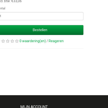
cl. btw: €33,06
ntal
Bestellen
0 waardering(en)
/
Reageren
MIJN ACCOUNT