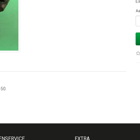
Ex
Aa
-50.
ENSERVICE
EXTRA