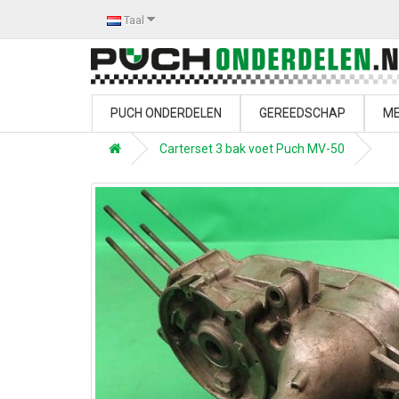
Taal
PUCH ONDERDELEN
GEREEDSCHAP
ME
Carterset 3 bak voet Puch MV-50