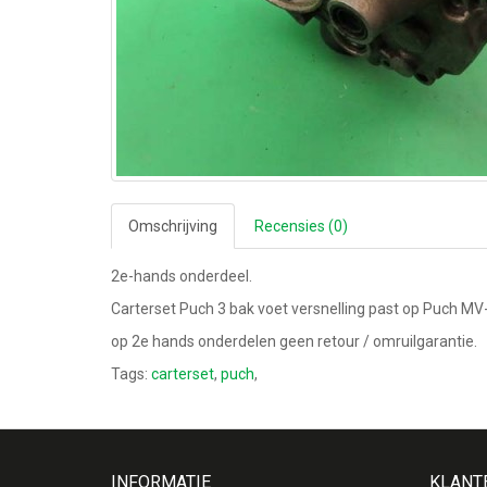
Omschrijving
Recensies (0)
2e-hands onderdeel.
Carterset Puch 3 bak voet versnelling past op Puch MV
op 2e hands onderdelen geen retour / omruilgarantie.
Tags:
carterset
,
puch
,
INFORMATIE
KLANT