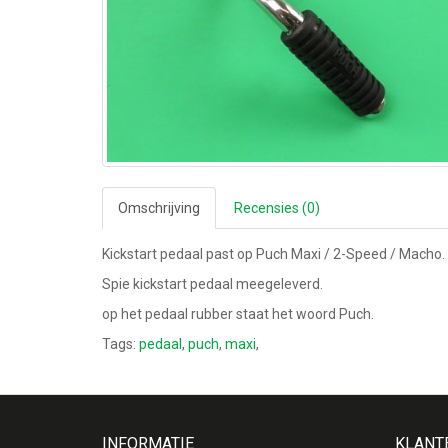
Omschrijving
Recensies (0)
Kickstart pedaal past op Puch Maxi / 2-Speed / Macho.
Spie kickstart pedaal meegeleverd.
op het pedaal rubber staat het woord Puch.
Tags:
pedaal
,
puch
,
maxi
,
INFORMATIE
KLANT