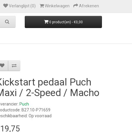
Verlanglijst (0)
Winkelwagen
Afrekenen
0 product(en) - €0,00
Kickstart pedaal Puch
Maxi / 2-Speed / Macho
verancier:
Puch
roductcode: B27.10-P71659
schikbaarheid: Op voorraad
19,75