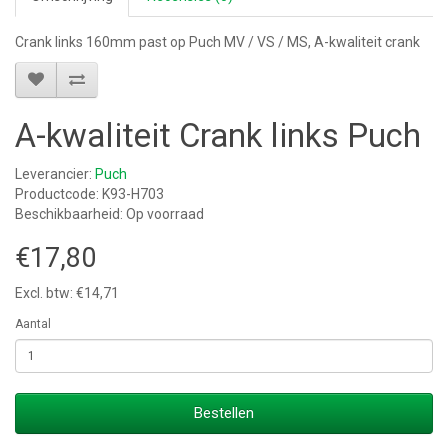
Crank links 160mm past op Puch MV / VS / MS, A-kwaliteit crank
A-kwaliteit Crank links Puch
Leverancier:
Puch
Productcode: K93-H703
Beschikbaarheid: Op voorraad
€17,80
Excl. btw: €14,71
Aantal
Bestellen