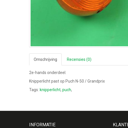
Omschrijving
Recensies (0)
2e-hands onderdeel.
Knipperlicht past op Puch N-50 / Grandprix
Tags:
knipperlicht
,
puch
,
INFORMATIE
KLANT