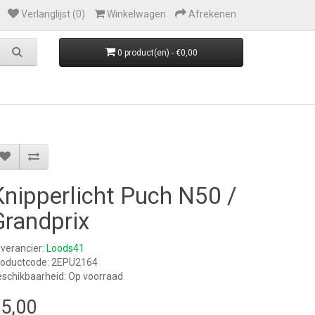
Verlanglijst (0)
Winkelwagen
Afrekenen
0 product(en) - €0,00
Knipperlicht Puch N50 /
Grandprix
verancier:
Loods41
roductcode: 2EPU2164
schikbaarheid: Op voorraad
5,00