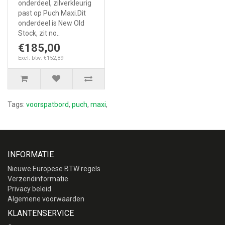
onderdeel, zilverkleurig
past op Puch Maxi.Dit
onderdeel is New Old
Stock, zit no..
€185,00
Excl. btw: €152,89
Tags:
voorspatbord
,
puch
,
maxi
,
INFORMATIE
Nieuwe Europese BTW regels
Verzendinformatie
Privacy beleid
Algemene voorwaarden
KLANTENSERVICE