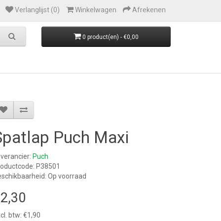
Verlanglijst (0)
Winkelwagen
Afrekenen
0 product(en) - €0,00
Spatlap Puch Maxi
verancier:
Puch
roductcode: P38501
schikbaarheid: Op voorraad
2,30
cl. btw: €1,90