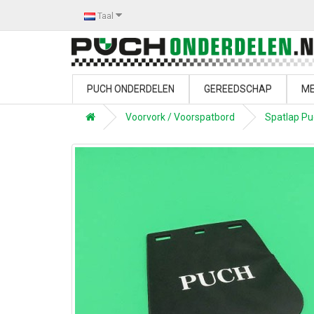
Taal
PUCH ONDERDELEN
GEREEDSCHAP
ME
Voorvork / Voorspatbord
Spatlap Pu