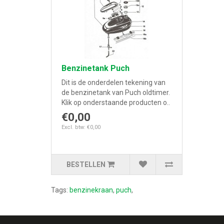
Benzinetank Puch
Dit is de onderdelen tekening van
de benzinetank van Puch oldtimer.
Klik op onderstaande producten o..
€0,00
Excl. btw: €0,00
BESTELLEN
Tags:
benzinekraan
,
puch
,