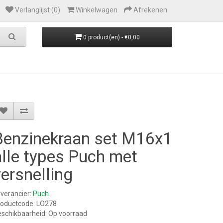
Verlanglijst (0)
Winkelwagen
Afrekenen
0 product(en) - €0,00
Benzinekraan set M16x1
alle types Puch met
versnelling
verancier:
Puch
roductcode: LO278
schikbaarheid: Op voorraad