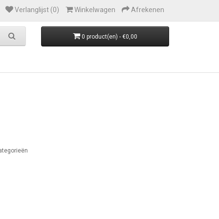
Verlanglijst (0)
Winkelwagen
Afrekenen
0 product(en) - €0,00
ategorieën