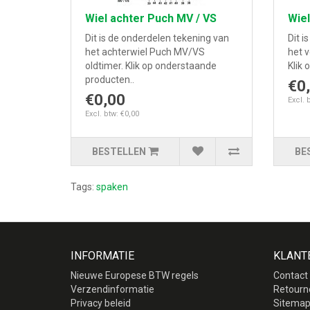
Wiel achter Puch MV / VS
Wiel
Dit is de onderdelen tekening van
Dit i
het achterwiel Puch MV/VS
het 
oldtimer. Klik op onderstaande
Klik 
producten..
€0
€0,00
Excl. 
Excl. btw: €0,00
BESTELLEN
BE
Tags:
spaken
INFORMATIE
KLANT
Nieuwe Europese BTW regels
Contact
Verzendinformatie
Retourn
Privacy beleid
Sitema