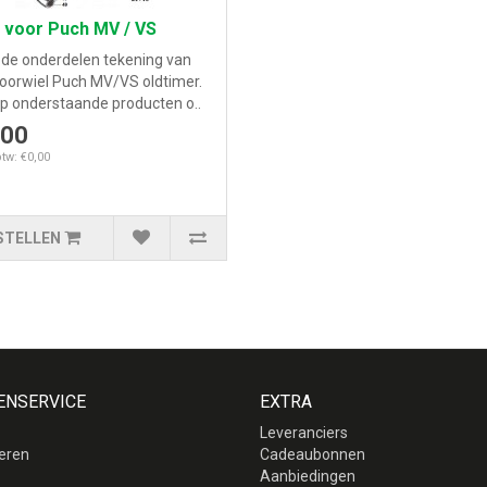
 voor Puch MV / VS
s de onderdelen tekening van
voorwiel Puch MV/VS oldtimer.
op onderstaande producten o..
,00
btw: €0,00
STELLEN
ENSERVICE
EXTRA
Leveranciers
eren
Cadeaubonnen
p
Aanbiedingen