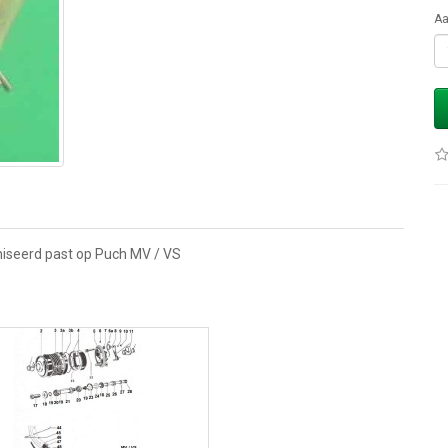
Aa
niseerd past op Puch MV / VS