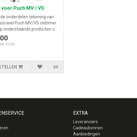
 voor Puch MV / VS
s de onderdelen tekening van
voorwiel Puch MV/VS oldtimer.
op onderstaande producten o..
,00
btw: €0,00
STELLEN
ENSERVICE
EXTRA
Leveranciers
eren
Cadeaubonnen
p
Aanbiedingen