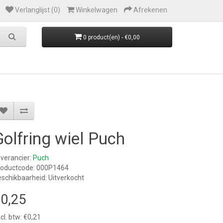
Verlanglijst (0)
Winkelwagen
Afrekenen
0 product(en) - €0,00
Golfring wiel Puch
verancier:
Puch
roductcode: 000P1464
schikbaarheid: Uitverkocht
0,25
cl. btw: €0,21