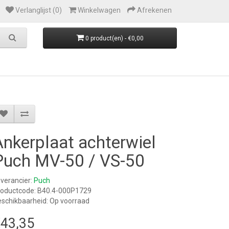
Verlanglijst (0)
Winkelwagen
Afrekenen
0 product(en) - €0,00
Ankerplaat achterwiel
Puch MV-50 / VS-50
verancier:
Puch
roductcode: B40.4-000P1729
schikbaarheid: Op voorraad
43,35