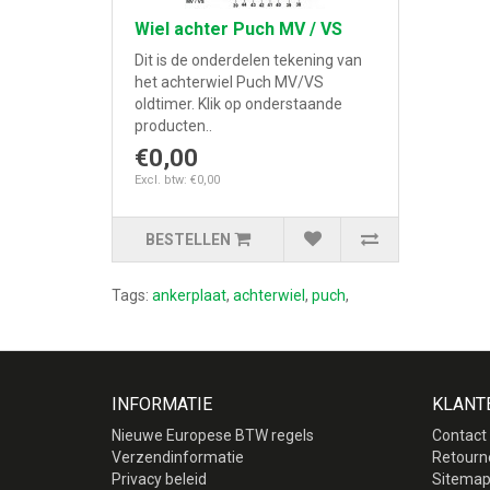
Wiel achter Puch MV / VS
Dit is de onderdelen tekening van
het achterwiel Puch MV/VS
oldtimer. Klik op onderstaande
producten..
€0,00
Excl. btw: €0,00
BESTELLEN
Tags:
ankerplaat
,
achterwiel
,
puch
,
INFORMATIE
KLANT
Nieuwe Europese BTW regels
Contact
Verzendinformatie
Retourn
Privacy beleid
Sitema