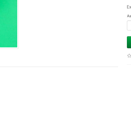
Ex
Aa