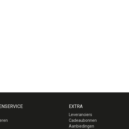
ENSERVICE
EXTRA
Leveranciers
eren
Cadeaubonnen
p
Aanbiedingen