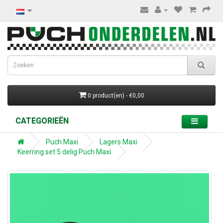
0 product(en) - €0,00
CATEGORIEËN
Puch Maxi
Lagers Maxi
Keerring set 5 delig Puch Maxi