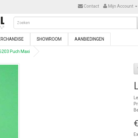
Contact
Mijn Account
RCHANDISE
SHOWROOM
AANBIEDINGEN
6203 Puch Maxi
Le
P
Be
€
Ex