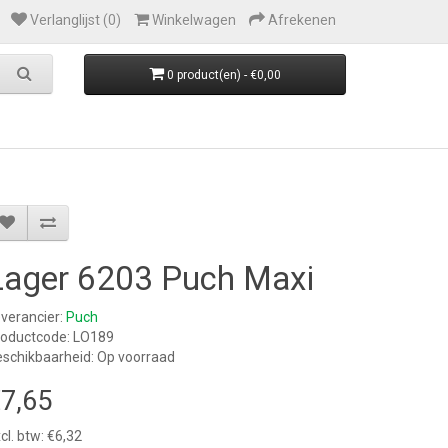
Verlanglijst (0)
Winkelwagen
Afrekenen
0 product(en) - €0,00
Lager 6203 Puch Maxi
verancier:
Puch
roductcode: LO189
schikbaarheid: Op voorraad
7,65
cl. btw: €6,32