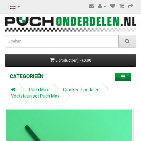
0 product(en) - €0,00
CATEGORIEËN
Puch Maxi
Cranken / pedalen
Voetsteun set Puch Maxi