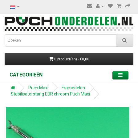
0 product(en) - €0,00
CATEGORIEËN
Puch Maxi
Framedelen
Stabilisatorstang EBR chroom Puch Maxi