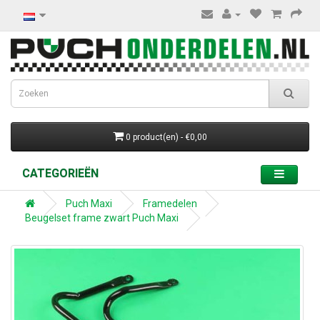
0 product(en) - €0,00
CATEGORIEËN
Puch Maxi
Framedelen
Beugelset frame zwart Puch Maxi