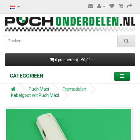
0 product(en) - €0,00
CATEGORIEËN
Puch Maxi
Framedelen
Kabelgoot wit Puch Maxi