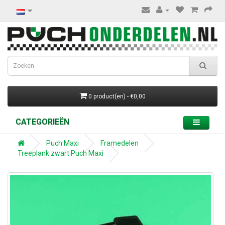
0 product(en) - €0,00
CATEGORIEËN
Puch Maxi
Framedelen
Treeplank zwart Puch Maxi