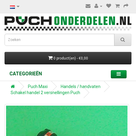
0 product(en) - €0,00
CATEGORIEËN
Puch Maxi
Handels / handvaten
Schakel handel 2 versnellingen Puch