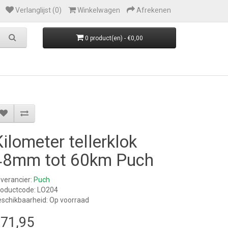
Verlanglijst (0)
Winkelwagen
Afrekenen
0 product(en) - €0,00
Kilometer tellerklok
48mm tot 60km Puch
verancier:
Puch
roductcode: LO204
schikbaarheid: Op voorraad
71,95