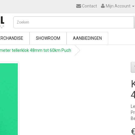
Contact
Mijn Account
RCHANDISE
SHOWROOM
AANBIEDINGEN
ometer tellerklok 48mm tot 60km Puch
Le
P
Be
€