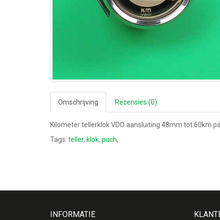
Omschrijving
Recensies (0)
Kilometer tellerklok VDO aansluiting 48mm tot 60km p
Tags:
teller
,
klok
,
puch
,
INFORMATIE
KLANT