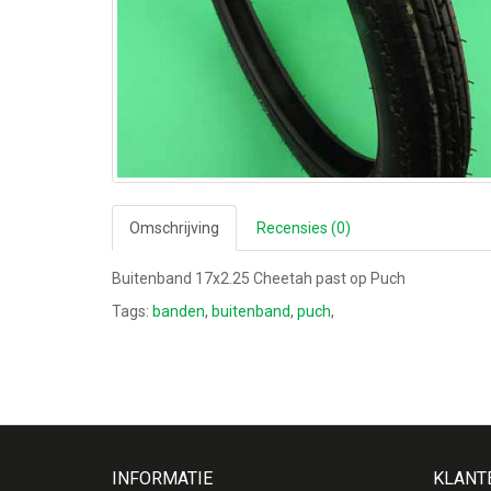
Omschrijving
Recensies (0)
Buitenband 17x2.25 Cheetah past op Puch
Tags:
banden
,
buitenband
,
puch
,
INFORMATIE
KLANT