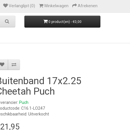
Verlanglijst (0)
Winkelwagen
Afrekenen
0 product(en) - €0,00
Buitenband 17x2.25
Cheetah Puch
verancier:
Puch
roductcode: C16.1-LO247
schikbaarheid: Uitverkocht
21,95