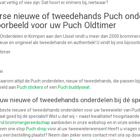
wat vettig of vies zijn. Dat hoort er immers bij, nietwaar?
rse nieuwe of tweedehands Puch ond
oorbeeld voor uw Puch Oldtimer
 Onderdelen in Krimpen aan den IJssel vindt u meer dan 2500 brommer
euw en origineel als tweedehands en authentiek! U vindt bij ons bijvoor
timer
xi
daarom altijd de Puch onderdelen, nieuw of tweedehands, die passen bij
eeld aan
Puch stickers
of een
Puch buddyseat
.
uw nieuwe of tweedehands onderdelen bij dé spe
 beste nieuwe of tweedehands onderdelen voor uw tweewieler van Puch
al goed bij dé specialist! Wist u dat wij – naast kwalitatief hoogstaa
end brommergereedschap
aanbieden in onze webshop en in onze winkel 
 een one stop
Puch shop
voor al uw tweewielerwensen! Heeft u vragen 
u een bestelling plaatst? Neem dan zeker eens contact met ons op door