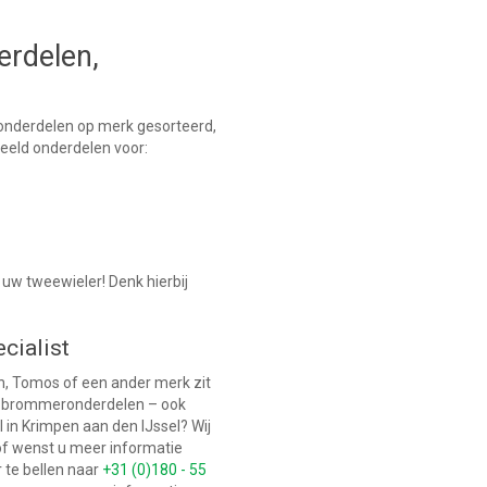
erdelen,
onderdelen op merk gesorteerd,
beeld onderdelen voor:
 uw tweewieler! Denk hierbij
cialist
, Tomos of een ander merk zit
nde brommeronderdelen – ook
in Krimpen aan den IJssel? Wij
of wenst u meer informatie
 te bellen naar
+31 (0)180 - 55