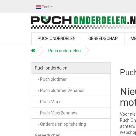
Taal
PUCH ONDERDELEN
GEREEDSCHAP
ME
Puch onderdelen
Puch onderdelen
Puc
- Puch oldtimer
Nie
- Puch oldtimer 2ehands
mot
- Puch Maxi
- Puch Maxi 2ehands
Voor nie
Puch Ond
- Onderdelen op tekening
achterwi
webshop
Gereedschap