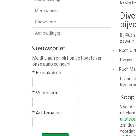
bestelt 
Merchandise
Dive
Showroom
bijv
Aanbiedingen
Bij Puch
zowel ni
Nieuwsbrief
Puch Old
·
Meldt u aan en blijf op de hoogte van
Tomos
·
onze aanbiedingen!
Puch Ma
·
*
E-mailadres:
U vindt 
bijvoorb
*
Voornaam:
Koop 
Voor de
*
Achternaam:
u helema
uitstek
zijn dus
voordat 