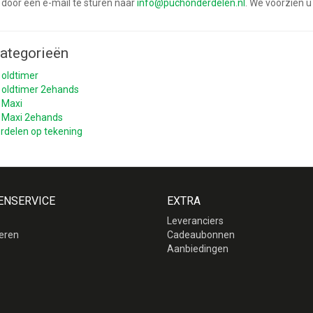
 door een e-mail te sturen naar
info@puchonderdelen.nl
. We voorzien u
ategorieën
 oldtimer
 oldtimer 2ehands
 Maxi
 Maxi 2ehands
rdelen op tekening
ENSERVICE
EXTRA
Leveranciers
eren
Cadeaubonnen
p
Aanbiedingen