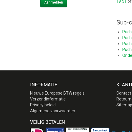
19 51
of
Aanmelden
Sub-c
Puch
Puch
Puch
Puch
Onde
INFORMATIE
KLANT
Nieuwe Europese BTW regels
Contact
Verzendinformatie
Retourn
Privacy beleid
Sitema
Algemene voorwaarden
VEILIG BETALEN