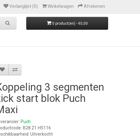
Verlanglijst (0)
Winkelwagen
Afrekenen
0 product(en) - €0,00
Koppeling 3 segmenten
kick start blok Puch
Maxi
verancier:
Puch
roductcode: B28.21-H5116
schikbaarheid: Uitverkocht