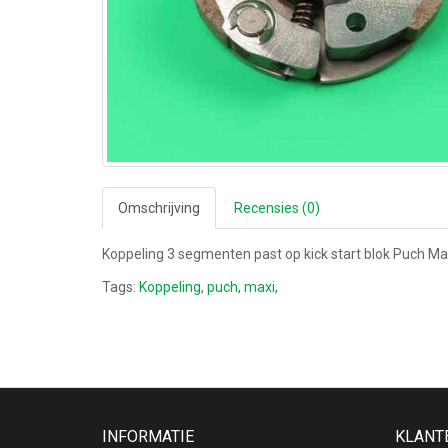
Omschrijving
Recensies (0)
Koppeling 3 segmenten past op kick start blok Puch Ma
Tags:
Koppeling
,
puch
,
maxi
,
INFORMATIE
KLANT