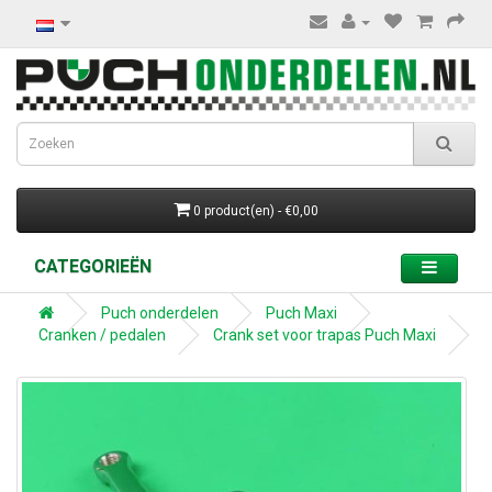
0 product(en) - €0,00
CATEGORIEËN
Puch onderdelen
Puch Maxi
Cranken / pedalen
Crank set voor trapas Puch Maxi