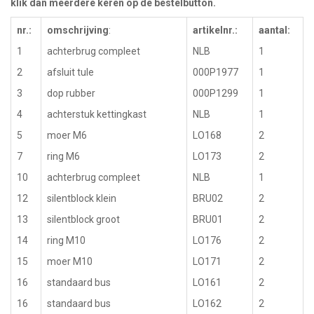
klik dan meerdere keren op de bestelbutton.
nr.:
omschrijving
:
artikelnr.:
aantal:
1
achterbrug compleet
NLB
1
2
afsluit tule
000P1977
1
3
dop rubber
000P1299
1
4
achterstuk kettingkast
NLB
1
5
moer M6
LO168
2
7
ring M6
LO173
2
10
achterbrug compleet
NLB
1
12
silentblock klein
BRU02
2
13
silentblock groot
BRU01
2
14
ring M10
LO176
2
15
moer M10
LO171
2
16
standaard bus
LO161
2
16
standaard bus
LO162
2