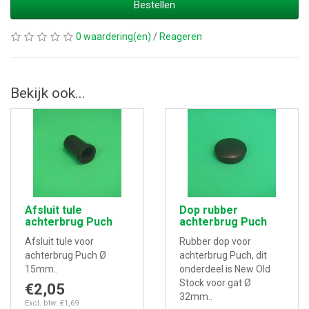
Bestellen
0 waardering(en)
/
Reageren
Bekijk ook...
Afsluit tule
Dop rubber
achterbrug Puch
achterbrug Puch
Afsluit tule voor
Rubber dop voor
achterbrug Puch Ø
achterbrug Puch, dit
15mm..
onderdeel is New Old
Stock voor gat Ø
€2,05
32mm..
Excl. btw: €1,69