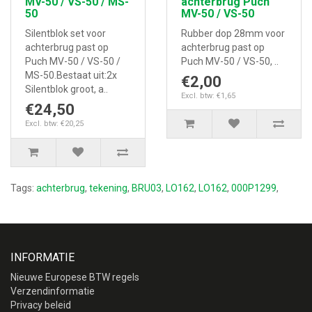
MV-50 / VS-50 / MS-
achterbrug Puch
50
MV-50 / VS-50
Silentblok set voor
Rubber dop 28mm voor
achterbrug past op
achterbrug past op
Puch MV-50 / VS-50 /
Puch MV-50 / VS-50, ..
MS-50.Bestaat uit:2x
€2,00
Silentblok groot, a..
Excl. btw: €1,65
€24,50
Excl. btw: €20,25
Tags:
achterbrug
,
tekening
,
BRU03
,
LO162
,
LO162
,
000P1299
,
INFORMATIE
Nieuwe Europese BTW regels
Verzendinformatie
Privacy beleid