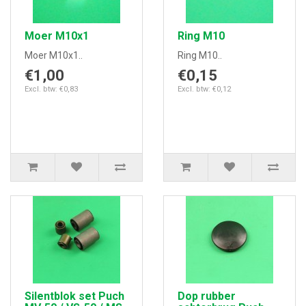
Moer M10x1
Ring M10
Moer M10x1..
Ring M10..
€1,00
€0,15
Excl. btw: €0,83
Excl. btw: €0,12
Silentblok set Puch
Dop rubber