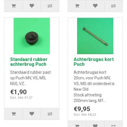
Standaard rubber
Achterbrugas kort
achterbrug Puch
Puch
Standaard rubber past
Achterbrugas kort
op Puch MV, VS, MS,
20cm, voor Puch MV,
N50, VZ..
VS, MS dit onderdeel is
New Old
€1,90
Stock.afmeting:
Excl. btw: €1,57
200mm lang, M1..
€9,95
Excl. btw: €8,22