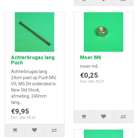
Achterbrugas lang
Moer M6
Puch
moer m6..
Achterbrugas lang
€0,25
24cm past op Puch MV,
Excl. btw: €0,21
VS, MS.Dit onderdeel is
New Old Stock,
afmeting: 240mm
lang,..
€9,95
Excl. btw: €8,22