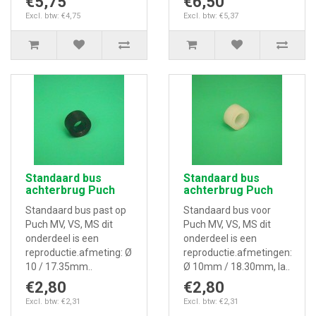
€5,75
€6,50
Excl. btw: €4,75
Excl. btw: €5,37
Standaard bus
Standaard bus
achterbrug Puch
achterbrug Puch
Standaard bus past op
Standaard bus voor
Puch MV, VS, MS dit
Puch MV, VS, MS dit
onderdeel is een
onderdeel is een
reproductie.afmeting: Ø
reproductie.afmetingen:
10 / 17.35mm..
Ø 10mm / 18.30mm, la..
€2,80
€2,80
Excl. btw: €2,31
Excl. btw: €2,31