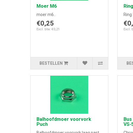
Moer M6
Rin
moer m6..
Ring 
€0,25
€0
Excl. btw: €0,21
Excl. 
BESTELLEN
BE
Balhoofdmoer voorvork
Bus
Puch
VS-
Balhoofdmoer voorvork laag past
Chro