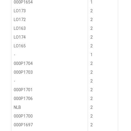
000P1654
1
LO173
2
LO172
2
LO163
2
LO174
2
LO165
2
-
1
000P1704
2
000P1703
2
-
2
000P1701
2
000P1706
2
NLB
2
000P1700
2
000P1697
2