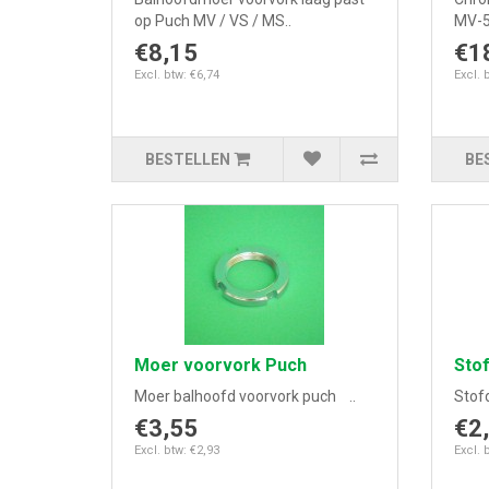
op Puch MV / VS / MS..
MV-50
€8,15
€1
Excl. btw: €6,74
Excl. 
BESTELLEN
BE
Moer voorvork Puch
Sto
Moer balhoofd voorvork puch ..
Stof
€3,55
€2
Excl. btw: €2,93
Excl. 