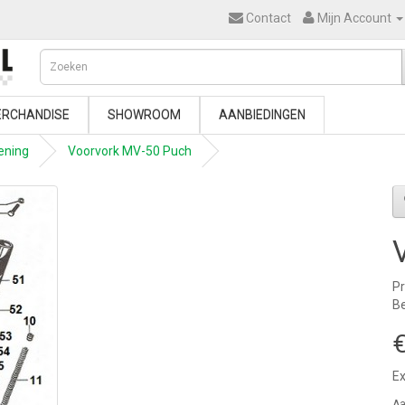
Contact
Mijn Account
RCHANDISE
SHOWROOM
AANBIEDINGEN
ening
Voorvork MV-50 Puch
Pr
Be
€
Ex
Aa