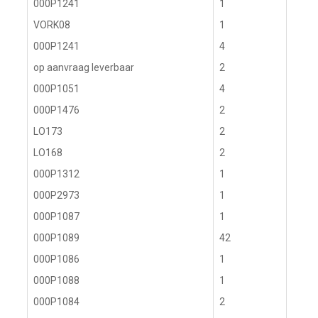
000P1241
1
VORK08
1
000P1241
4
op aanvraag leverbaar
2
000P1051
4
000P1476
2
LO173
2
LO168
2
000P1312
1
000P2973
1
000P1087
1
000P1089
42
000P1086
1
000P1088
1
000P1084
2