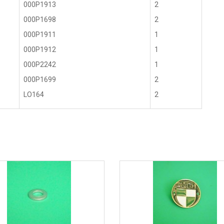
000P1913
2
000P1698
2
000P1911
1
000P1912
1
000P2242
1
000P1699
2
LO164
2