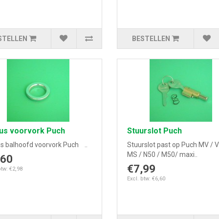
STELLEN
BESTELLEN
us voorvork Puch
Stuurslot Puch
s balhoofd voorvork Puch ..
Stuurslot past op Puch MV / V
MS / N50 / M50/ maxi..
,60
€7,99
btw: €2,98
Excl. btw: €6,60