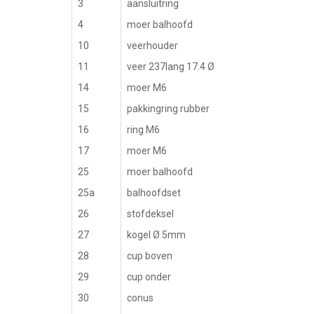
3
aansluitring
4
moer balhoofd
10
veerhouder
11
veer 237lang 17.4 Ø
14
moer M6
15
pakkingring rubber
16
ring M6
17
moer M6
25
moer balhoofd
25a
balhoofdset
26
stofdeksel
27
kogel Ø 5mm
28
cup boven
29
cup onder
30
conus