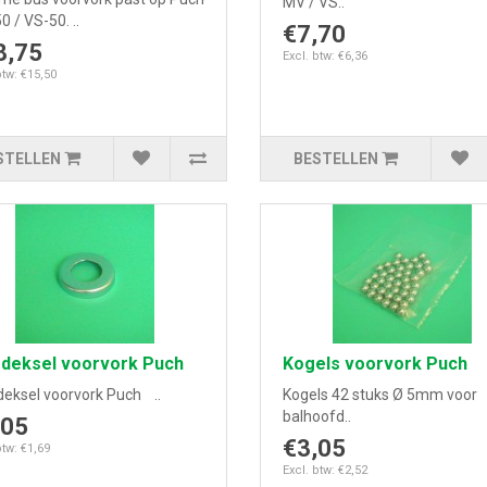
MV / VS..
 / VS-50. ..
€7,70
8,75
Excl. btw: €6,36
btw: €15,50
STELLEN
BESTELLEN
fdeksel voorvork Puch
Kogels voorvork Puch
deksel voorvork Puch ..
Kogels 42 stuks Ø 5mm voor
balhoofd..
,05
€3,05
btw: €1,69
Excl. btw: €2,52