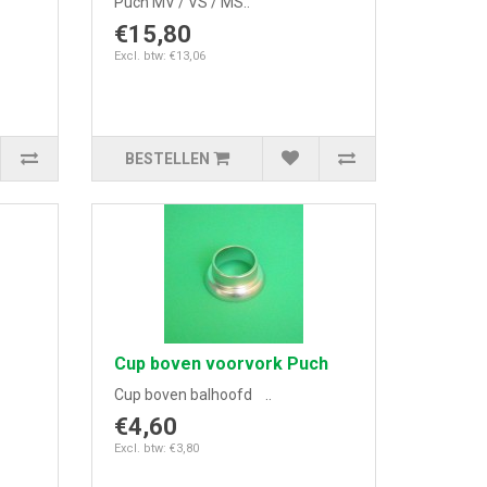
Puch MV / VS / MS..
€15,80
Excl. btw: €13,06
BESTELLEN
Cup boven voorvork Puch
Cup boven balhoofd ..
€4,60
Excl. btw: €3,80