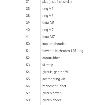
31
slot (met 2 sleutels)
35
ring M6
38
ring M5
39
bout M5
40
ring M7
41
bout M7
50
koplamphouder
51
bovenhuls chroom 145 lang
52
stootrubber
53
viltstrip
54
glijhuls, gegroefd
55
schraapring vilt
56
manchet rubber
57
glijbus boven
58
glijbus onder