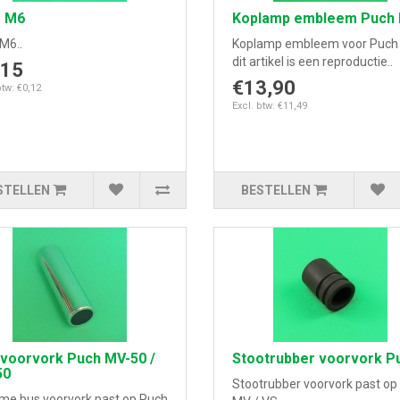
g M6
Koplamp embleem Puch
M6..
Koplamp embleem voor Puch
dit artikel is een reproductie..
,15
€13,90
btw: €0,12
Excl. btw: €11,49
STELLEN
BESTELLEN
 voorvork Puch MV-50 /
Stootrubber voorvork P
50
Stootrubber voorvork past op
me bus voorvork past op Puch