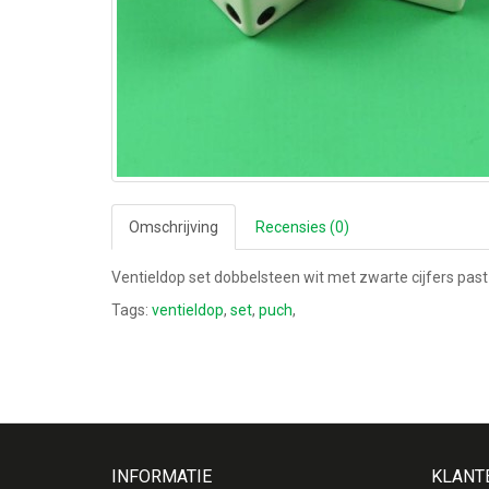
Omschrijving
Recensies (0)
Ventieldop set dobbelsteen wit met zwarte cijfers pas
Tags:
ventieldop
,
set
,
puch
,
INFORMATIE
KLANT