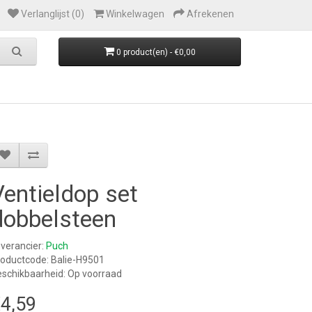
Verlanglijst (0)
Winkelwagen
Afrekenen
0 product(en) - €0,00
Ventieldop set
dobbelsteen
verancier:
Puch
oductcode: Balie-H9501
schikbaarheid: Op voorraad
4,59