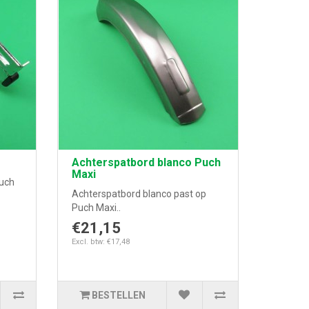
Achterspatbord blanco Puch
Maxi
Puch
Achterspatbord blanco past op
Puch Maxi..
€21,15
Excl. btw: €17,48
BESTELLEN