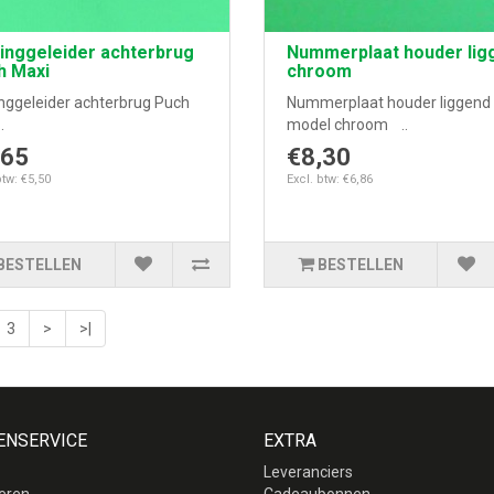
inggeleider achterbrug
Nummerplaat houder lig
h Maxi
chroom
inggeleider achterbrug Puch
Nummerplaat houder liggend
.
model chroom ..
,65
€8,30
btw: €5,50
Excl. btw: €6,86
BESTELLEN
BESTELLEN
3
>
>|
ENSERVICE
EXTRA
Leveranciers