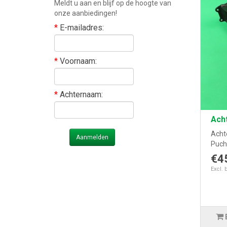
Meldt u aan en blijf op de hoogte van
onze aanbiedingen!
*
E-mailadres:
*
Voornaam:
*
Achternaam:
Ach
Acht
Aanmelden
Puch
€4
Excl. 