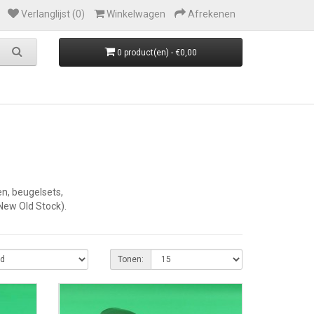
Verlanglijst (0)
Winkelwagen
Afrekenen
0 product(en) - €0,00
n, beugelsets,
(New Old Stock).
Tonen: