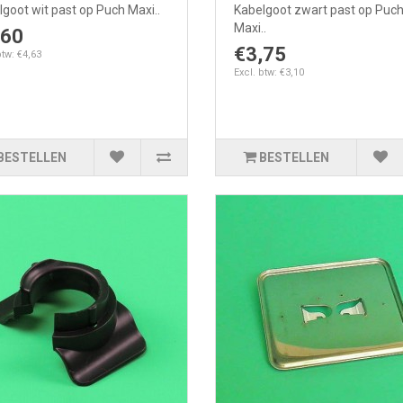
goot wit past op Puch Maxi..
Kabelgoot zwart past op Puc
Maxi..
,60
€3,75
btw: €4,63
Excl. btw: €3,10
BESTELLEN
BESTELLEN