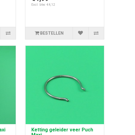
Excl. btw: €4,12
BESTELLEN
axi
Ketting geleider veer Puch
Maxi