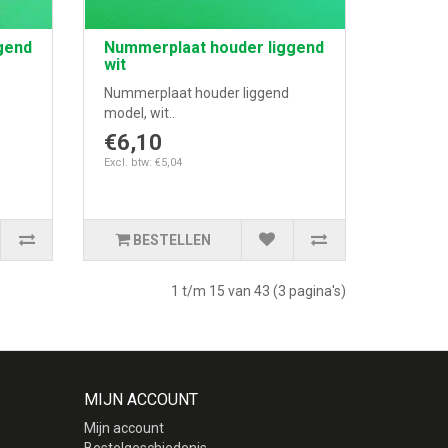
gend
Nummerplaat houder liggend
wit
Nummerplaat houder liggend
model, wit..
€6,10
Excl. btw: €5,04
BESTELLEN
1 t/m 15 van 43 (3 pagina's)
MIJN ACCOUNT
Mijn account