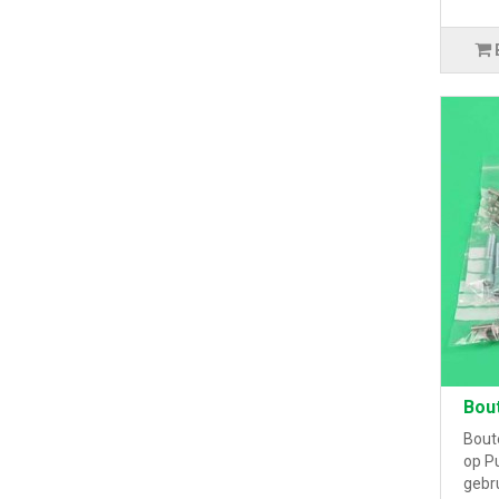
Bou
Bout
op P
gebru