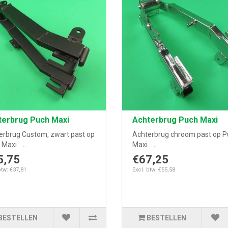
terbrug Puch Maxi
Achterbrug Puch Maxi
erbrug Custom, zwart past op
Achterbrug chroom past op 
 Maxi ..
Maxi ..
5,75
€67,25
btw: €37,81
Excl. btw: €55,58
BESTELLEN
BESTELLEN