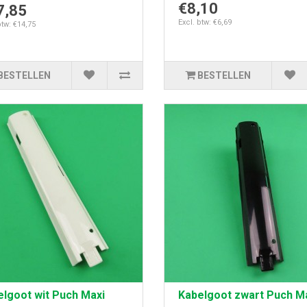
€8,10
7,85
Excl. btw: €6,69
btw: €14,75
BESTELLEN
BESTELLEN
lgoot wit Puch Maxi
Kabelgoot zwart Puch M