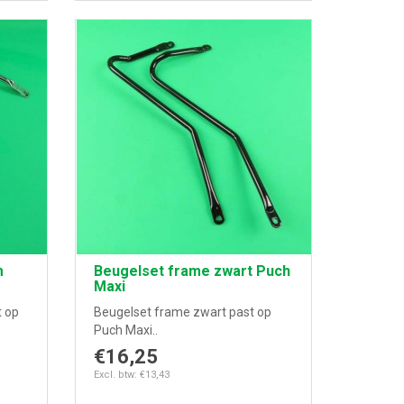
m
Beugelset frame zwart Puch
Maxi
t op
Beugelset frame zwart past op
Puch Maxi..
€16,25
Excl. btw: €13,43