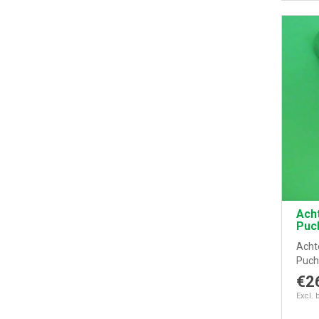
Ach
Puc
Acht
Puch 
€2
Excl. 