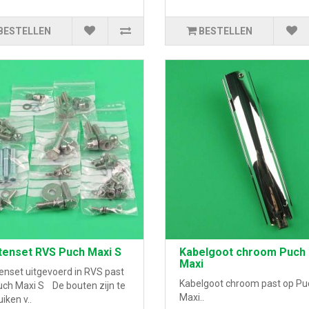
BESTELLEN
BESTELLEN
tenset RVS Puch Maxi S
Kabelgoot chroom Puch
Maxi
enset uitgevoerd in RVS past
Kabelgoot chroom past op Pu
uch Maxi S De bouten zijn te
Maxi..
iken v..