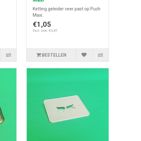
h
Ketting geleider veer past op Puch
Maxi..
€1,05
Excl. btw: €0,87
BESTELLEN