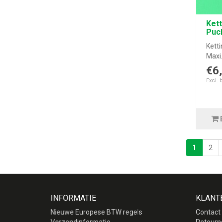
Kett
Puc
Kett
Maxi.
€6
Excl. 
1
2
INFORMATIE
KLANT
Nieuwe Europese BTW regels
Contact