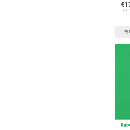
€1
Excl. 
Kabe