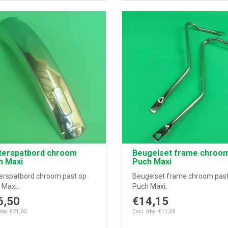
terspatbord chroom
Beugelset frame chroo
h Maxi
Puch Maxi
erspatbord chroom past op
Beugelset frame chroom pas
Maxi..
Puch Maxi..
6,50
€14,15
btw: €21,90
Excl. btw: €11,69