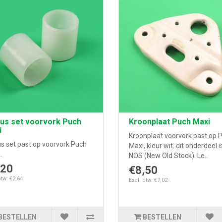
bus set voorvork Puch
Kroonplaat Puch Maxi
i
Kroonplaat voorvork past op 
us set past op voorvork Puch
Maxi, kleur wit. dit onderdeel i
.
NOS (New Old Stock). Le..
,20
€8,50
btw: €2,64
Excl. btw: €7,02
BESTELLEN
BESTELLEN