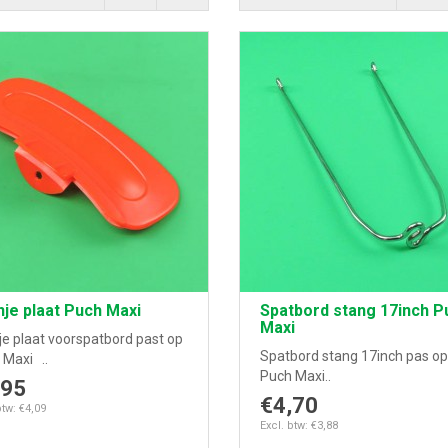
je plaat Puch Maxi
Spatbord stang 17inch P
Maxi
je plaat voorspatbord past op
Spatbord stang 17inch pas op
 Maxi ..
Puch Maxi..
,95
€4,70
btw: €4,09
Excl. btw: €3,88