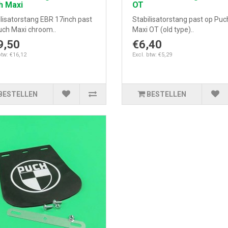
h Maxi
OT
lisatorstang EBR 17inch past
Stabilisatorstang past op Puc
uch Maxi chroom..
Maxi OT (old type)..
9,50
€6,40
btw: €16,12
Excl. btw: €5,29
BESTELLEN
BESTELLEN