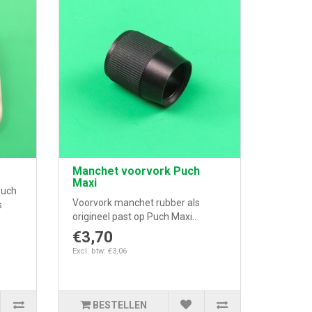
Manchet voorvork Puch
Maxi
Puch
Voorvork manchet rubber als
s
origineel past op Puch Maxi..
€3,70
Excl. btw: €3,06
BESTELLEN