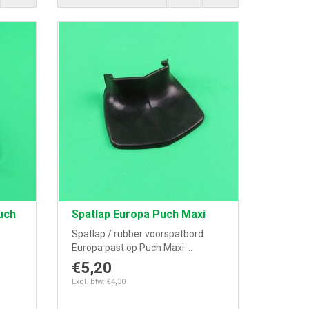
uch
Spatlap Europa Puch Maxi
Spatlap / rubber voorspatbord
Europa past op Puch Maxi ..
€5,20
Excl. btw: €4,30