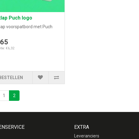
lap Puch logo
lap voorspatbord met Puch
.
,65
btw: €6,32
BESTELLEN
1
2
ENSERVICE
EXTRA
Leveranciers