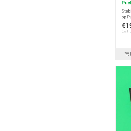
Puc
Stabi
op P
€1
Excl. 