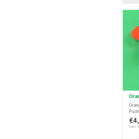
Oran
Oran
Puch
€4
Excl. 