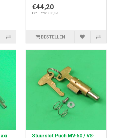
€44,20
Excl. btw: €36,53
BESTELLEN
axi
Stuurslot Puch MV-50 / VS-