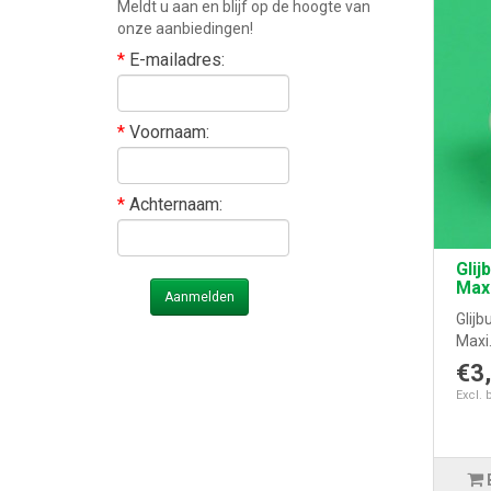
Meldt u aan en blijf op de hoogte van
onze aanbiedingen!
*
E-mailadres:
*
Voornaam:
*
Achternaam:
Glij
Max
Aanmelden
Glijb
Maxi.
€3
Excl. 