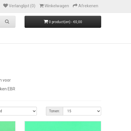
Verlanglijst (0)
Winkelwagen
Afrekenen
0 product(en) - €0,00
an voor
erken EBR
Tonen: