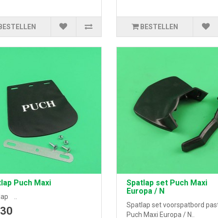
BESTELLEN
BESTELLEN
lap Puch Maxi
Spatlap set Puch Maxi
Europa / N
lap ..
Spatlap set voorspatbord pas
,30
Puch Maxi Europa / N..