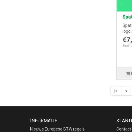
Spat
Spat
logo.
€7
Excl. 
|<
<
INFORMATIE
KLANT
Nieuwe Europese BTW regels
Contact