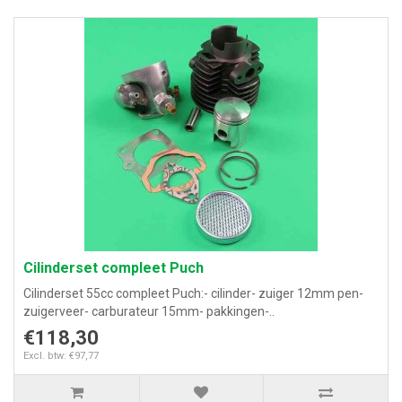
Cilinderset compleet Puch
Cilinderset 55cc compleet Puch:- cilinder- zuiger 12mm pen-
zuigerveer- carburateur 15mm- pakkingen-..
€118,30
Excl. btw: €97,77