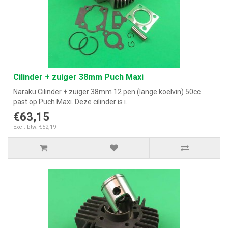
Cilinder + zuiger 38mm Puch Maxi
Naraku Cilinder + zuiger 38mm 12 pen (lange koelvin) 50cc
past op Puch Maxi. Deze cilinder is i..
€63,15
Excl. btw: €52,19