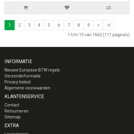
1
2
3
4
5
6
7
8
9
>
>|
1 t/m 15 van 1662 (111 pagina's)
INFORMATIE
Nieuwe Europese BTW regels
Verzendinformatie
Privacy beleid
Algemene voorwaarden
KLANTENSERVICE
Contact
Retourneren
Sitemap
EXTRA
Leveranciers