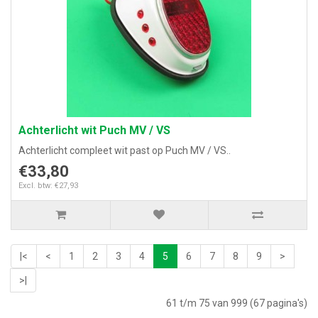
Achterlicht wit Puch MV / VS
Achterlicht compleet wit past op Puch MV / VS..
€33,80
Excl. btw: €27,93
|<
<
1
2
3
4
5
6
7
8
9
>
>|
61 t/m 75 van 999 (67 pagina's)