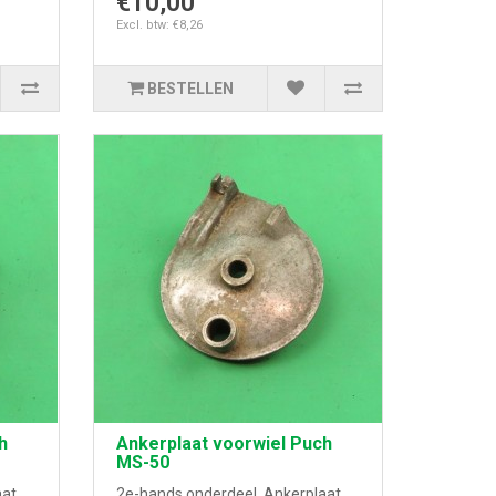
€10,00
Excl. btw: €8,26
BESTELLEN
h
Ankerplaat voorwiel Puch
MS-50
aat
2e-hands onderdeel. Ankerplaat