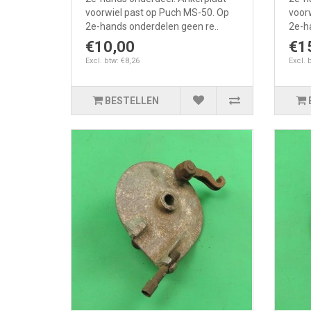
voorwiel past op Puch MS-50. Op
voor
2e-hands onderdelen geen re..
2e-h
€10,00
€1
Excl. btw: €8,26
Excl. 
BESTELLEN