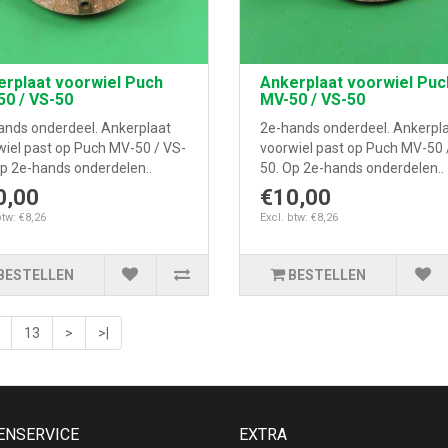
rplaat voorwiel Puch
Ankerplaat voorwiel Puc
0 / VS-50
MV-50 / VS-50
ands onderdeel. Ankerplaat
2e-hands onderdeel. Ankerpl
wiel past op Puch MV-50 / VS-
voorwiel past op Puch MV-50 
Op 2e-hands onderdelen..
50. Op 2e-hands onderdelen..
0,00
€10,00
btw: €8,26
Excl. btw: €8,26
BESTELLEN
BESTELLEN
13
>
>|
ENSERVICE
EXTRA