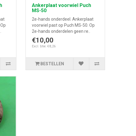
h
Ankerplaat voorwiel Puch
MS-50
aat
2e-hands onderdeel. Ankerplaat
 Op
voorwiel past op Puch MS-50. Op
.
2e-hands onderdelen geen re..
€10,00
Excl. btw: €8,26
BESTELLEN