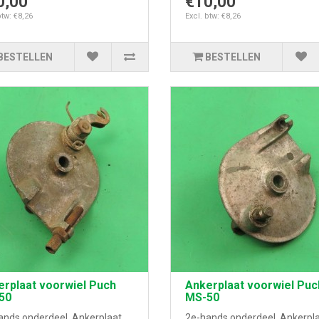
0,00
€10,00
btw: €8,26
Excl. btw: €8,26
BESTELLEN
BESTELLEN
rplaat voorwiel Puch
Ankerplaat voorwiel Puc
50
MS-50
ands onderdeel. Ankerplaat
2e-hands onderdeel. Ankerpl