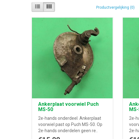
Productvergelijking (0)
Ankerplaat voorwiel Puch
Anke
MS-50
MS-
2e-hands onderdeel. Ankerplaat
2e-h
voorwiel past op Puch MS-50. Op
voor
2e-hands onderdelen geen re..
2e-h