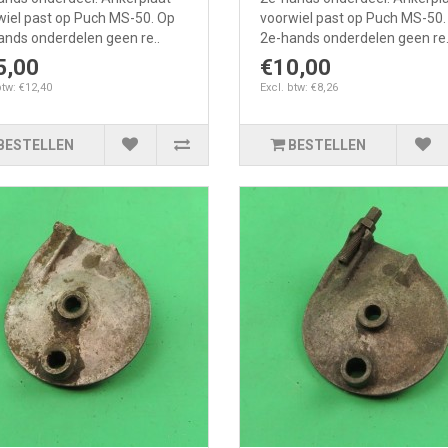
wiel past op Puch MS-50. Op
voorwiel past op Puch MS-50.
ands onderdelen geen re..
2e-hands onderdelen geen re.
5,00
€10,00
btw: €12,40
Excl. btw: €8,26
BESTELLEN
BESTELLEN