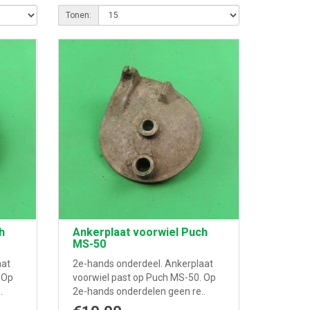
Tonen:
h
Ankerplaat voorwiel Puch
MS-50
aat
2e-hands onderdeel. Ankerplaat
 Op
voorwiel past op Puch MS-50. Op
.
2e-hands onderdelen geen re..