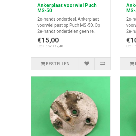
Ankerplaat voorwiel Puch
Anke
MS-50
MS-
2e-hands onderdeel. Ankerplaat
2e-h
voorwiel past op Puch MS-50. Op
voor
2e-hands onderdelen geen re..
2e-h
€15,00
€1
Excl. btw: €12,40
Excl. 
BESTELLEN