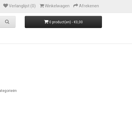
Verlanglijst (0)
Winkelwagen
Afrekenen
0 product(en) - €0,00
ategorieën