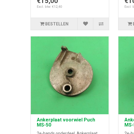
€15,00
€1
Excl. btw: €12,40
Excl. 
BESTELLEN
Ankerplaat voorwiel Puch
Anke
MS-50
MS-
2e-hands onderdeel. Ankerplaat
2e-h