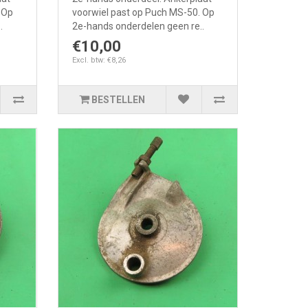
 Op
voorwiel past op Puch MS-50. Op
.
2e-hands onderdelen geen re..
€10,00
Excl. btw: €8,26
BESTELLEN