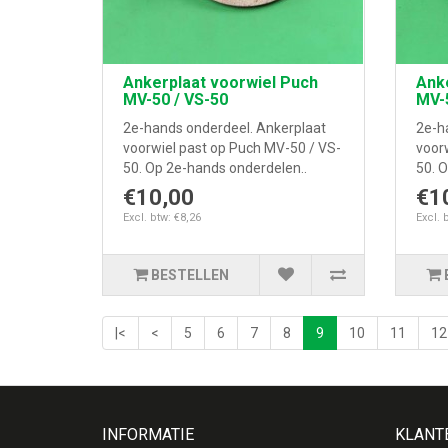
Ankerplaat voorwiel Puch
Anke
MV-50 / VS-50
MV-5
2e-hands onderdeel. Ankerplaat
2e-h
voorwiel past op Puch MV-50 / VS-
voor
50. Op 2e-hands onderdelen..
50. 
€10,00
€1
Excl. btw: €8,26
Excl. 
BESTELLEN
|<
<
5
6
7
8
9
10
11
12
INFORMATIE
KLANT